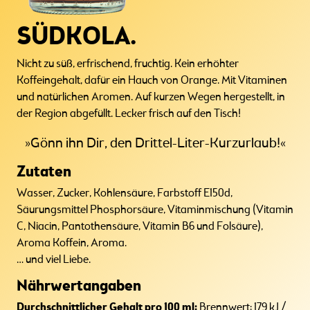
SÜDKOLA.
Nicht zu süß, erfrischend, fruchtig. Kein erhöhter
Koffeingehalt, dafür ein Hauch von Orange. Mit Vitaminen
und natürlichen Aromen. Auf kurzen Wegen hergestellt, in
der Region abgefüllt. Lecker frisch auf den Tisch!
»Gönn ihn Dir, den Drittel-Liter-Kurzurlaub!«
Zutaten
Wasser, Zucker, Kohlensäure, Farbstoff E150d,
Säurungsmittel Phosphorsäure, Vitaminmischung (Vitamin
C, Niacin, Pantothensäure, Vitamin B6 und Folsäure),
Aroma Koffein, Aroma.
… und viel Liebe.
Nährwertangaben
Durchschnittlicher Gehalt pro 100 ml:
Brennwert: 179 kJ /