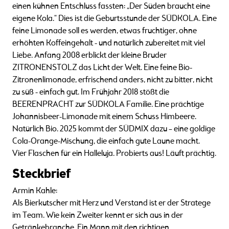
einen kühnen Entschluss fassten: „Der Süden braucht eine
eigene Kola.“ Dies ist die Geburtsstunde der SÜDKOLA. Eine
feine Limonade soll es werden, etwas fruchtiger, ohne
erhöhten Koffeingehalt - und natürlich zubereitet mit viel
Liebe. Anfang 2008 erblickt der kleine Bruder
ZITRONENSTOLZ das Licht der Welt. Eine feine Bio-
Zitronenlimonade, erfrischend anders, nicht zu bitter, nicht
zu süß - einfach gut. Im Frühjahr 2018 stößt die
BEERENPRACHT zur SÜDKOLA Familie. Eine prächtige
Johannisbeer-Limonade mit einem Schuss Himbeere.
Natürlich Bio. 2025 kommt der SÜDMIX dazu – eine goldige
Cola-Orange-Mischung, die einfach gute Laune macht.
Vier Flaschen für ein Halleluja. Probierts aus! Läuft prächtig.
Steckbrief
Armin Kahle:
Als Bierkutscher mit Herz und Verstand ist er der Stratege
im Team. Wie kein Zweiter kennt er sich aus in der
Getränkebranche. Ein Mann mit den richtigen