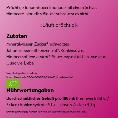
Prächtige Johannisbeerlimonade mit einem Schuss
Himbeere. Natürlich Bio. Mehr braucht es nicht.
»Läuft prächtig!«
Zutaten
Mineralwasser, Zucker*, schwarzes
Johannisbeersaftkonzentrat*, Kohlensäure,
Himbeersaftkonzentrat*, Säuerungsmittel Citronensäure
… und viel Liebe.
*aus ökologischem Landbau.
Kontrolliert durch: DE-ÖKO-006 EU-/Nicht-EU-Landwirtschaft
Nährwertangaben
Durchschnittlicher Gehalt pro 100 ml:
Brennwert: 158 kJ /
37 kcal; Kohlenhydrate: 9,0 g, - davon Zucker: 9,0 g
Enthält geringfügige Mengen von Fett, gesättigten Fettsäuren, Eiweiß, Salz.