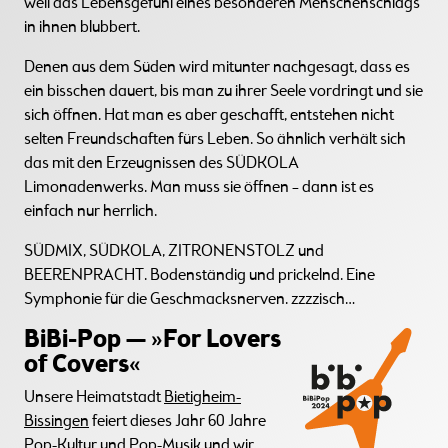
weil das Lebensgefühl eines besonderen Menschenschlags
in ihnen blubbert.
Denen aus dem Süden wird mitunter nachgesagt, dass es
ein bisschen dauert, bis man zu ihrer Seele vordringt und sie
sich öffnen. Hat man es aber geschafft, entstehen nicht
selten Freundschaften fürs Leben. So ähnlich verhält sich
das mit den Erzeugnissen des SÜDKOLA
Limonadenwerks. Man muss sie öffnen – dann ist es
einfach nur herrlich.
SÜDMIX, SÜDKOLA, ZITRONENSTOLZ und
BEERENPRACHT. Bodenständig und prickelnd. Eine
Symphonie für die Geschmacksnerven. zzzzisch…
BiBi-Pop — »For Lovers
of Covers«
Unsere Heimatstadt
Bietigheim-
Bissingen
feiert dieses Jahr 60 Jahre
Pop-Kultur und Pop-Musik und wir