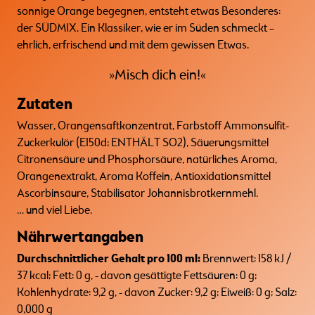
sonnige Orange begegnen, entsteht etwas Besonderes:
der SÜDMIX. Ein Klassiker, wie er im Süden schmeckt –
ehrlich, erfrischend und mit dem gewissen Etwas.
»Misch dich ein!«
Zutaten
Wasser, Orangensaftkonzentrat, Farbstoff Ammonsulfit-
Zuckerkulör (E150d; ENTHÄLT SO2), Säuerungsmittel
Citronensäure und Phosphorsäure, natürliches Aroma,
Orangenextrakt, Aroma Koffein, Antioxidationsmittel
Ascorbinsäure, Stabilisator Johannisbrotkernmehl.
… und viel Liebe.
Nährwertangaben
Durchschnittlicher Gehalt pro 100 ml:
Brennwert: 158 kJ /
37 kcal; Fett: 0 g, - davon gesättigte Fettsäuren: 0 g;
Kohlenhydrate: 9,2 g, - davon Zucker: 9,2 g; Eiweiß: 0 g; Salz:
0,000 g