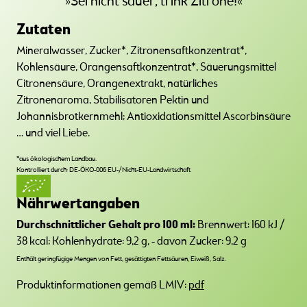
»Sei nicht sauer, trink Zitrone!«
Zutaten
Mineralwasser, Zucker*, Zitronensaftkonzentrat*,
Kohlensäure, Orangensaftkonzentrat*, Säuerungsmittel
Citronensäure, Orangenextrakt, natürliches
Zitronenaroma, Stabilisatoren Pektin und
Johannisbrotkernmehl; Antioxidationsmittel Ascorbinsäure
… und viel Liebe.
*aus ökologischem Landbau.
Kontrolliert durch: DE-ÖKO-006 EU-/Nicht-EU-Landwirtschaft
Nährwertangaben
Durchschnittlicher Gehalt pro 100 ml:
Brennwert: 160 kJ /
38 kcal; Kohlenhydrate: 9,2 g, - davon Zucker: 9,2 g
Enthält geringfügige Mengen von Fett, gesättigten Fettsäuren, Eiweiß, Salz.
Produktinformationen gemäß LMIV:
pdf